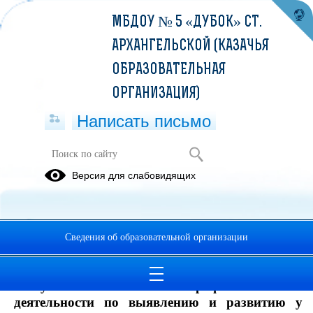
МБДОУ № 5 «ДУБОК» СТ.
АРХАНГЕЛЬСКОЙ (КАЗАЧЬЯ
ОБРАЗОВАТЕЛЬНАЯ
ОРГАНИЗАЦИЯ)
Написать письмо
персональная страничка
Версия для слабовидящих
воспитателя Королёвой Тамары
Викторовны
РАЗДЕЛ I
Сведения об образовательной организации
09.12.2022
«
Результативность профессиональной
деятельности по выявлению и развитию у